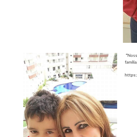
“
Noss
famíli
https