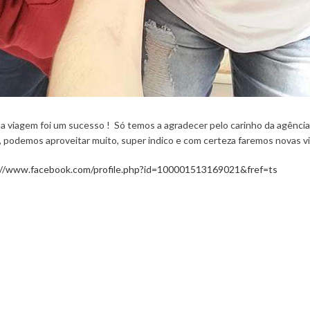
a viagem foi um sucesso ! Só temos a agradecer pelo carinho da agênc
a, podemos aproveitar muito, super indico e com certeza faremos novas 
://www.facebook.com/profile.php?id=100001513169021&fref=ts