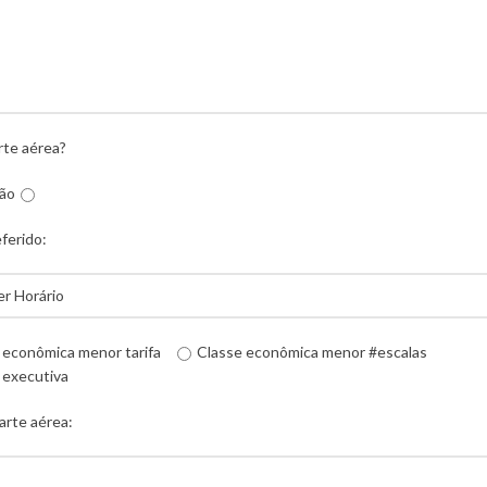
rte aérea?
ão
eferido:
 econômica menor tarifa
Classe econômica menor #escalas
 executiva
arte aérea: