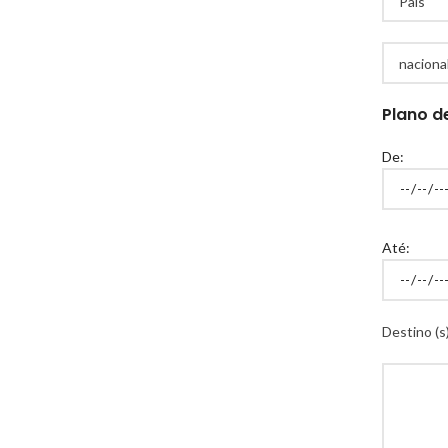
Plano d
De:
Até:
Destino (s)