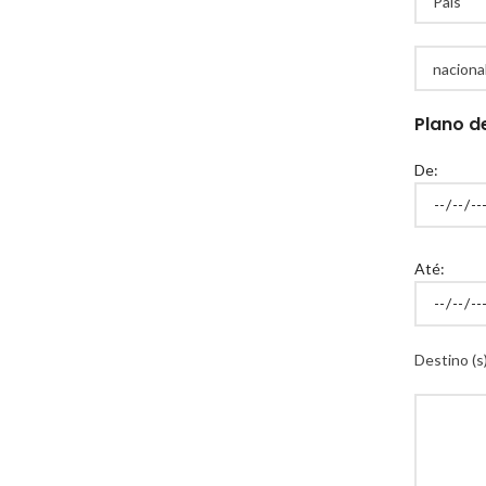
Plano d
De:
Até:
Destino (s)