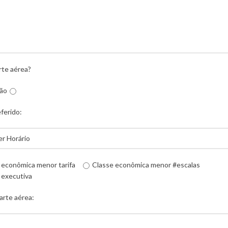
rte aérea?
ão
eferido:
 econômica menor tarifa
Classe econômica menor #escalas
 executiva
arte aérea: